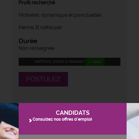
Profil recherché
Motivé(e), dynamique et ponctuel(le).
Permis B (véhiculé)
Durée
Non renseignée
AddToAny (share) is disabled.
✓ Allow
POSTULEZ
CANDIDATS
Consultez nos offres d'emploi