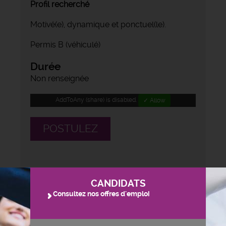
Profil recherché
Motivé(e), dynamique et ponctuel(le).
Permis B (véhiculé)
Durée
Non renseignée
AddToAny (share) is disabled.
✓ Allow
POSTULEZ
CANDIDATS
Consultez nos offres d'emploi