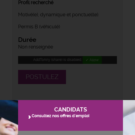
Profil recherché
Motivé(e), dynamique et ponctuel(le).
Permis B (véhiculé)
Durée
Non renseignée
AddToAny (share) is disabled.
✓ Allow
POSTULEZ
CANDIDATS
Consultez nos offres d'emploi