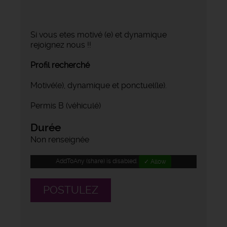
Si vous etes motivé (e) et dynamique
rejoignez nous !!
Profil recherché
Motivé(e), dynamique et ponctuel(le).
Permis B (véhiculé)
Durée
Non renseignée
AddToAny (share) is disabled.
✓ Allow
POSTULEZ