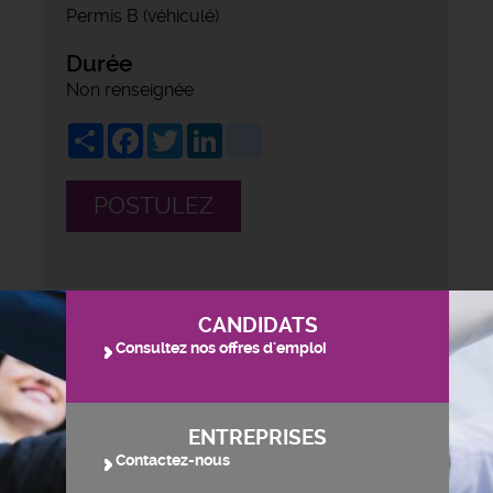
Permis B (véhiculé)
Durée
Non renseignée
Share
Facebook
Twitter
LinkedIn
viadeo
POSTULEZ
CANDIDATS
Consultez nos offres d'emploi
ENTREPRISES
Contactez-nous