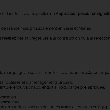
isé dans les travaux publics un
Applicateur poseur en signalis
Ile de France mais principalement en Seine et Marne.
s réalisez des ouvrages liés à la construction ou à la réfect
s de marquage au sol ainsi que les travaux annexes(prémarqu
tures routières et d'aménagements urbains.
inture, enduit à chaud, enduit à froid, bande préfabriquée)
plication
plicateur).
tion sur des chantiers de toutes tailles et toujours en équipe