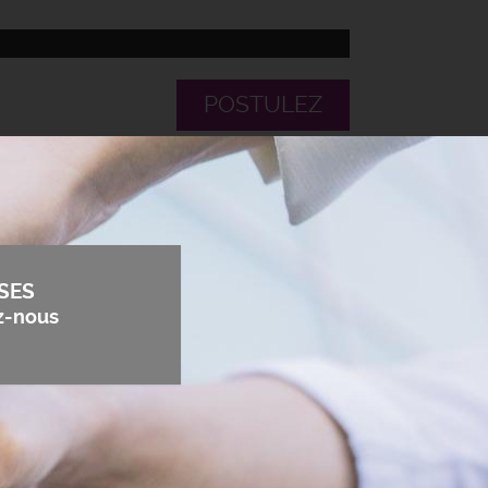
POSTULEZ
SES
z-nous