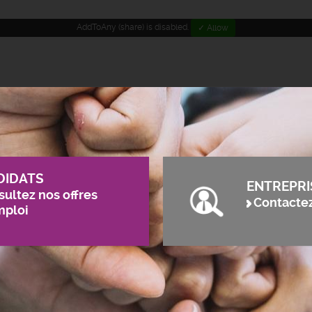
AddToAny (share) is disabled.
✓ Allow
DIDATS
ENTREPRI
ultez nos offres
Contacte
mploi