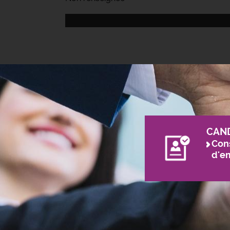
CAN
Cons
d'e