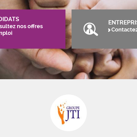
DIDATS
ENTREPRI
ultez nos offres
Contacte
mploi