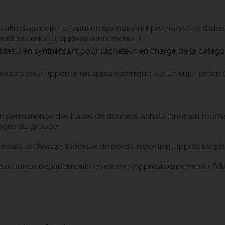
s afin d’apporter un soutien opérationnel permanent et d’ident
 incidents qualité, approvisionnements…)
sites…) en synthétisant pour l’acheteur en charge de la catégo
eteurs pour apporter un appui technique sur un sujet précis (c
permanence des bases de données achats (création fournisseu
tagés du groupe
ails, archivage, tableaux de bords, reporting, appels télép
x autres départements en interne (Approvisionnements, R&