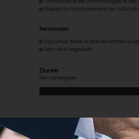
Connaissance des méthodologies et des
Maitrise du fonctionnement des outils inf
Personnelles
Rigoureux, fiable et doté de bonnes qualit
Sens de la négociatio
Durée
Non renseignée