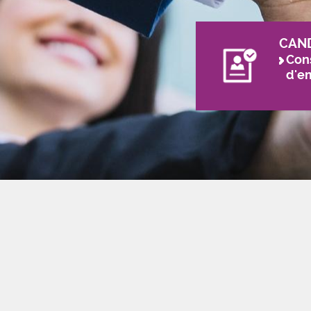
CAN
Cons
d'e