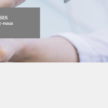
SES
z-nous