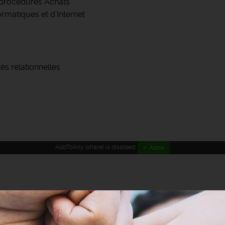
 procédures Achats
ormatiques et d’Internet
és relationnelles
AddToAny (share) is disabled.
✓ Allow