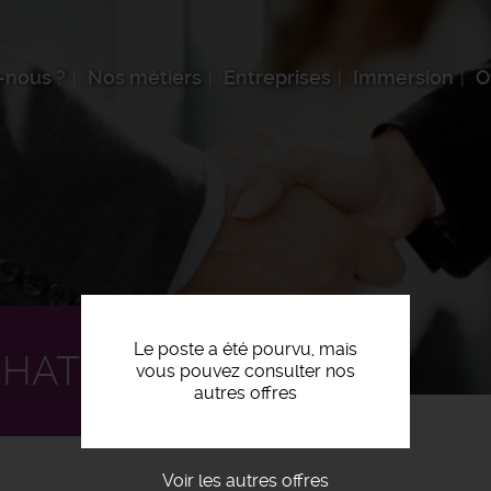
-nous ?
Nos métiers
Entreprises
Immersion
O
Le poste a été pourvu, mais
CHATS F/H
vous pouvez consulter nos
autres offres
Voir les autres offres