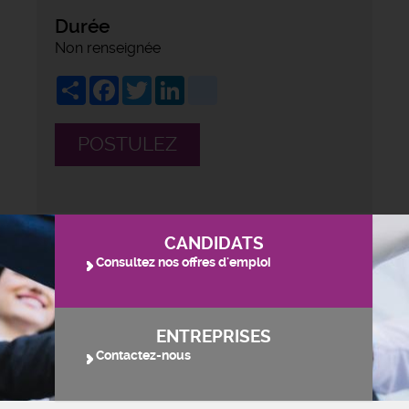
Durée
Non renseignée
Share
Facebook
Twitter
LinkedIn
viadeo
POSTULEZ
CANDIDATS
Consultez nos offres d'emploi
ENTREPRISES
Contactez-nous