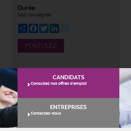
Durée
Non renseignée
Share
Facebook
Twitter
LinkedIn
viadeo
POSTULEZ
CANDIDATS
Consultez nos offres d'emploi
ENTREPRISES
Contactez-nous