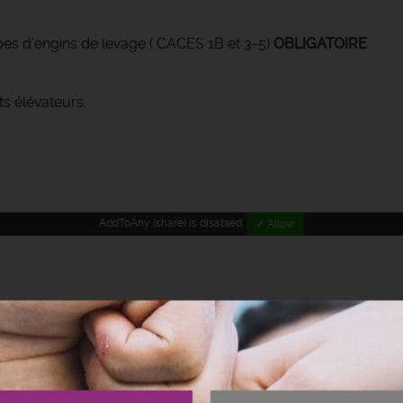
es d’engins de levage ( CACES 1B et 3-5)
OBLIGATOIRE
s élévateurs.
AddToAny (share) is disabled.
✓ Allow