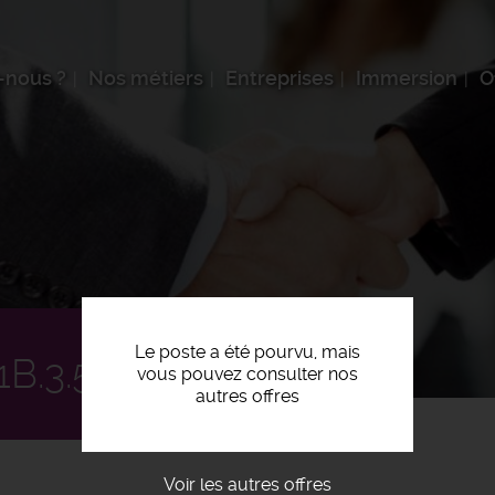
-nous ?
Nos métiers
Entreprises
Immersion
O
Le poste a été pourvu, mais
B.3.5 F/H
vous pouvez consulter nos
autres offres
Voir les autres offres