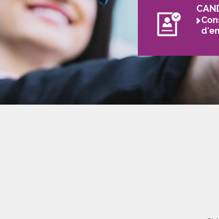
CAN
Cons
d'e