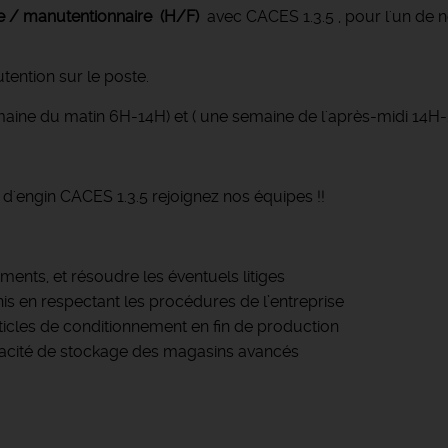
e / manutentionnaire (H/F)
avec CACES 1.3.5 , pour l'un de no
tention sur le poste.
maine du matin 6H-14H) et ( une semaine de l'après-midi 14H
 d'engin CACES 1.3.5 rejoignez nos équipes !!
ents, et résoudre les éventuels litiges
nis en respectant les procédures de l’entreprise
rticles de conditionnement en fin de production
capacité de stockage des magasins avancés