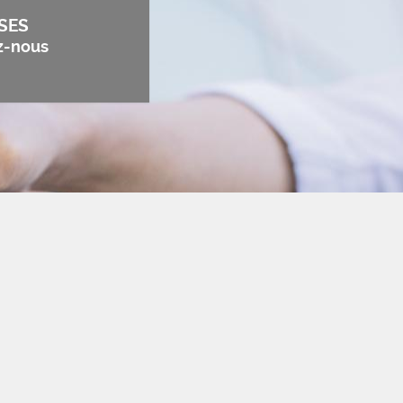
SES
z-nous