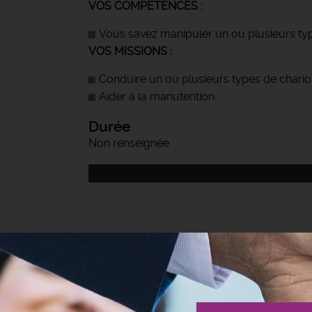
VOS COMPETENCES :
Vous savez manipuler un ou plusieurs typ
VOS MISSIONS :
Conduire un ou plusieurs types de chariot
Aider à la manutention.
Durée
Non renseignée