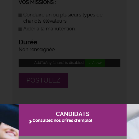
VOS MISSIONS :
Conduire un ou plusieurs types de
chariots élévateurs.
Aider à la manutention.
Durée
Non renseignée
AddToAny (share) is disabled.
✓ Allow
POSTULEZ
CANDIDATS
Consultez nos offres d'emploi