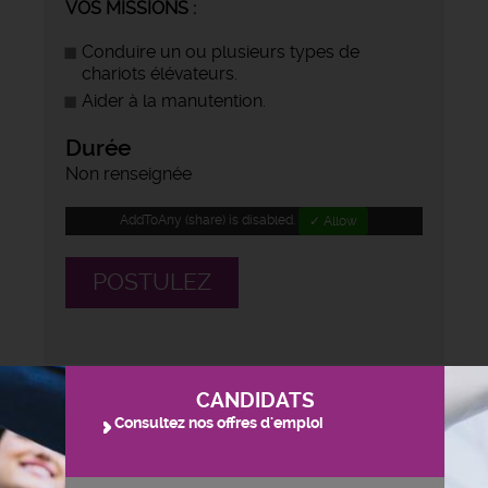
VOS MISSIONS :
Conduire un ou plusieurs types de
chariots élévateurs.
Aider à la manutention.
Durée
Non renseignée
AddToAny (share) is disabled.
✓ Allow
POSTULEZ
CANDIDATS
Consultez nos offres d'emploi