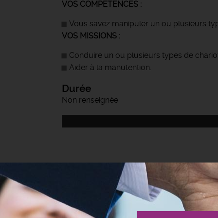
VOS COMPETENCES :
Vous savez manipuler un ou plusieurs typ
VOS MISSIONS :
Conduire un ou plusieurs types de chariot
Aider à la manutention.
Durée
Non renseignée