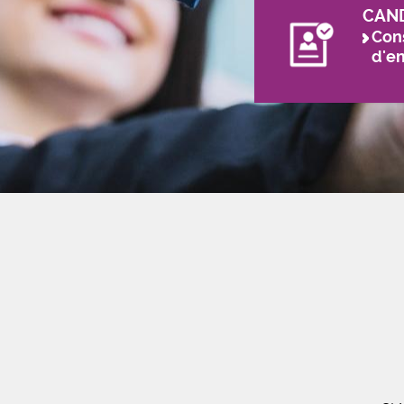
CAN
Cons
d'e