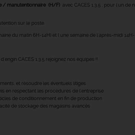
e / manutentionnaire (H/F)
avec CACES 1.3.5 , pour l'un de no
tention sur le poste.
maine du matin 6H-14H) et ( une semaine de l'après-midi 14H
 d'engin CACES 1.3.5 rejoignez nos équipes !!
ents, et résoudre les éventuels litiges
nis en respectant les procédures de l’entreprise
rticles de conditionnement en fin de production
capacité de stockage des magasins avancés