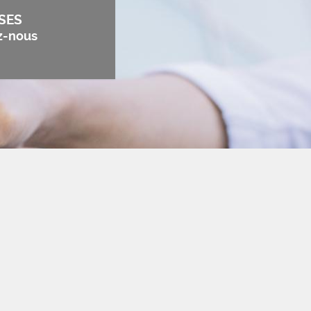
SES
z-nous