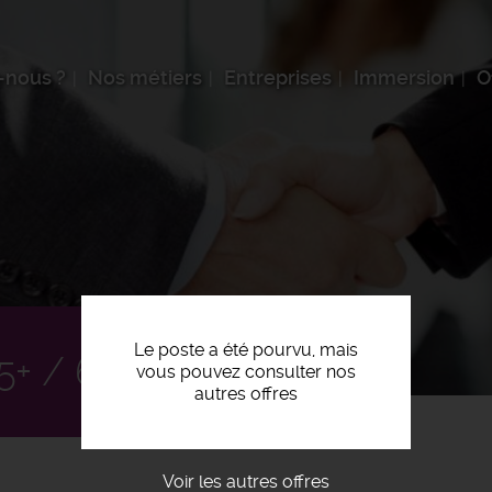
-nous ?
Nos métiers
Entreprises
Immersion
O
Le poste a été pourvu, mais
+ / 6 F/H
vous pouvez consulter nos
autres offres
Voir les autres offres