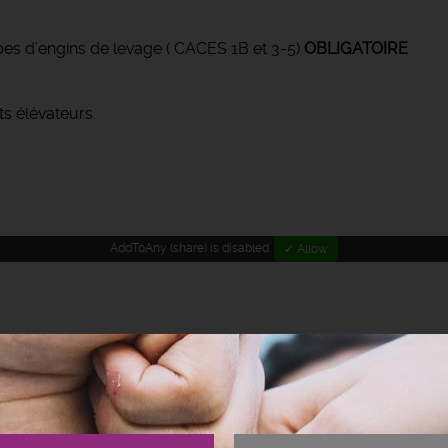
es d’engins de levage ( CACES 1B et 3-5)
OBLIGATOIRE
s élévateurs.
AddToAny (share) is disabled.
✓ Allow