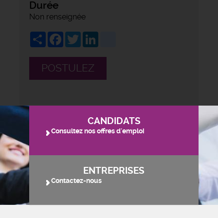
Durée
Non renseignée
Share
Facebook
Twitter
LinkedIn
viadeo
POSTULEZ
CANDIDATS
Consultez nos offres d'emploi
ENTREPRISES
Contactez-nous