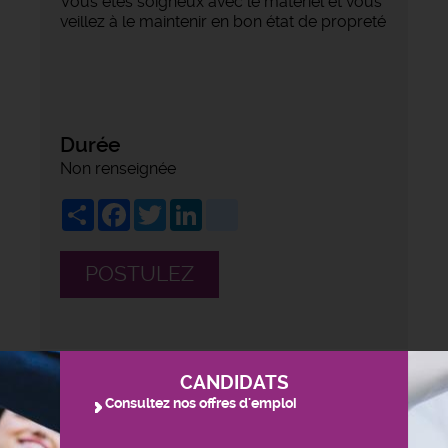
Vous êtes soigneux avec le matériel et vous
veillez à le maintenir en bon état de propreté
Durée
Non renseignée
Share
Facebook
Twitter
LinkedIn
viadeo
POSTULEZ
CANDIDATS
Consultez nos offres d'emploi