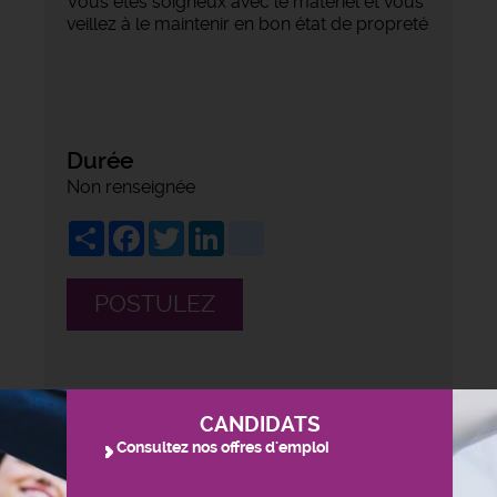
Vous êtes soigneux avec le matériel et vous
veillez à le maintenir en bon état de propreté
Durée
Non renseignée
Share
Facebook
Twitter
LinkedIn
viadeo
POSTULEZ
CANDIDATS
Consultez nos offres d'emploi