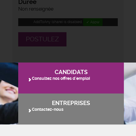
Durée
Non renseignée
AddToAny (share) is disabled.
✓ Allow
POSTULEZ
CANDIDATS
Consultez nos offres d'emploi
ENTREPRISES
Contactez-nous