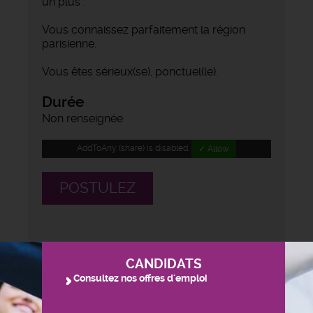
un plus .
Vous connaissez parfaitement la région
parisienne.
Vous êtes sérieux(se), ponctuel(le).
Durée
Non renseignée
AddToAny (share) is disabled.
✓ Allow
POSTULEZ
CANDIDATS
Consultez nos offres d'emploi