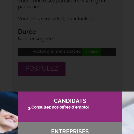
Vous connaissez parfaitement la région
parisienne.
Vous êtes sérieux(se), ponctuel(le).
Durée
Non renseignée
AddToAny (share) is disabled.
✓ Allow
POSTULEZ
CANDIDATS
Consultez nos offres d'emploi
ENTREPRISES