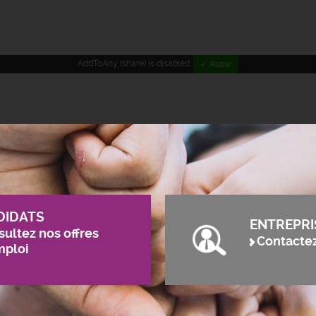
AddToAny (share) is disabled.
✓ Allow
DIDATS
ENTREPRI
ultez nos offres
Contacte
mploi