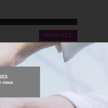
POSTULEZ
SES
z-nous