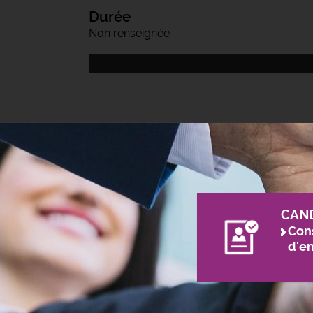
Durée
Non renseignée
CAN
Cons
d'e