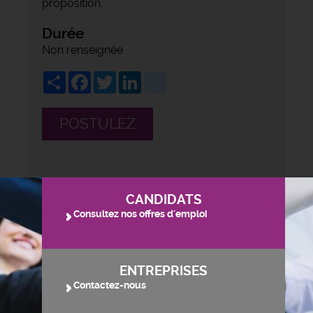
proposition.
Durée
Non renseignée
Share
Facebook
Twitter
LinkedIn
viadeo
POSTULEZ
CANDIDATS
Consultez nos offres d'emploi
ENTREPRISES
Contactez-nous