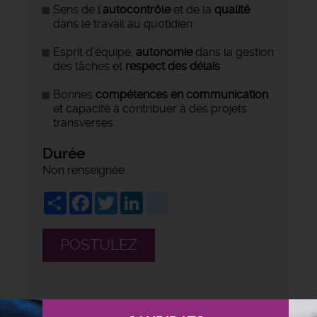
Sens de l’
autocontrôle
et de la
qualité
dans le travail au quotidien
Esprit d’équipe,
autonomie
dans la gestion
des tâches et
respect des délais
Bonnes
compétences en communication
et capacité à contribuer à des projets
transverses
Durée
Non renseignée
Share
Facebook
Twitter
LinkedIn
viadeo
POSTULEZ