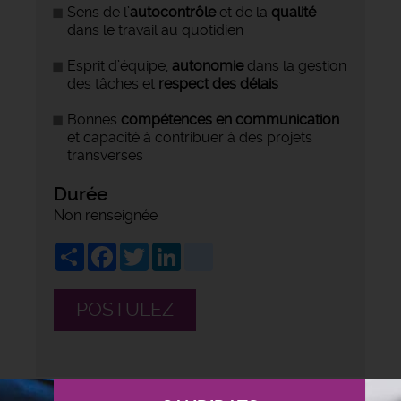
Sens de l’
autocontrôle
et de la
qualité
dans le travail au quotidien
Esprit d’équipe,
autonomie
dans la gestion
des tâches et
respect des délais
Bonnes
compétences en communication
et capacité à contribuer à des projets
transverses
Durée
Non renseignée
Share
Facebook
Twitter
LinkedIn
viadeo
POSTULEZ