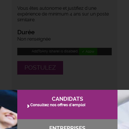
Vous êtes autonome et justifiez d'une
expérience de minimum 4 ans sur un poste
similaire.
Durée
Non renseignée
AddToAny (share) is disabled.
✓ Allow
POSTULEZ
CANDIDATS
Consultez nos offres d'emploi
ENTREPRISES