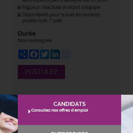
Rigueur, réactivité et esprit d’équipe
Disponibilité pour travail en horaires
postés (2x8 / 3x8)
Durée
Non renseignée
Share
Facebook
Twitter
LinkedIn
viadeo
POSTULEZ
CANDIDATS
Consultez nos offres d'emploi