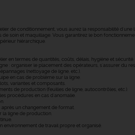
telier de conditionnement, vous aurez la responsabilité d'une
e soin et maquillage. Vous garantirez le bon fonctionnement d
upérieur hiérarchique.
telier en termes de quantités, coûts, délais, hygiène et sécurité.
igne : organiser le placement des opérateurs, s'assurer du re
dépannages (nettoyage de ligne, etc.).
ipe en cas de problème sur la ligne.
lots, variantes et composants.
ents de production (feuilles de ligne, autocontrôles, etc.).
e les procédures en cas d'anomalie.
n.
es après un changement de format.
r la ligne de production.
tinue.
n environnement de travail propre et organisé.