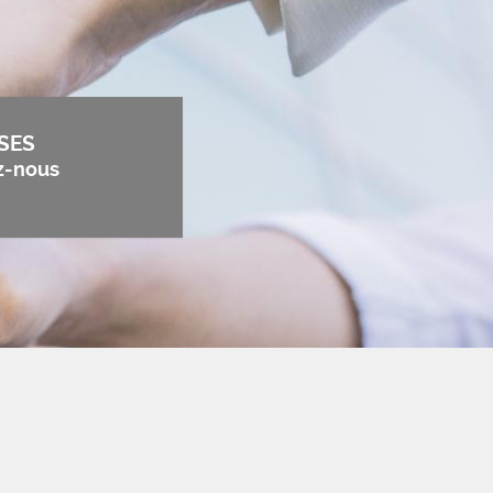
SES
z-nous