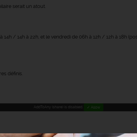
aire serait un atout.
à 14h / 14h à 22h, et le vendredi de 06h à 12h / 12h à 18h (poss
es définis.
AddToAny (share) is disabled.
✓ Allow