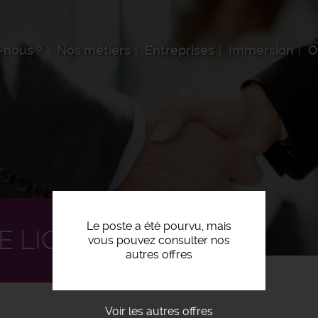
-nous ?
Nos métiers
Entreprises
Immersion
O
Le poste a été pourvu, mais
 LIGNE F/H
vous pouvez consulter nos
autres offres
Voir les autres offres