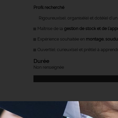
Profil recherché
Rigoureux(se), organisé(e) et doté(e) d’un
Maîtrise de la
gestion de stock et de l’ap
Expérience souhaitée en
montage, soudur
Ouvert(e), curieux(se) et prêt(e) à apprend
Durée
Non renseignée