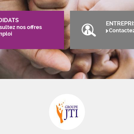
DIDATS
ENTREPRI
ultez nos offres
Contacte
mploi