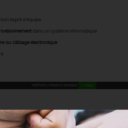
 bon esprit d’équipe
provisionnement
dans un système informatique
e ou câblage électronique
re
AddToAny (share) is disabled.
✓ Allow