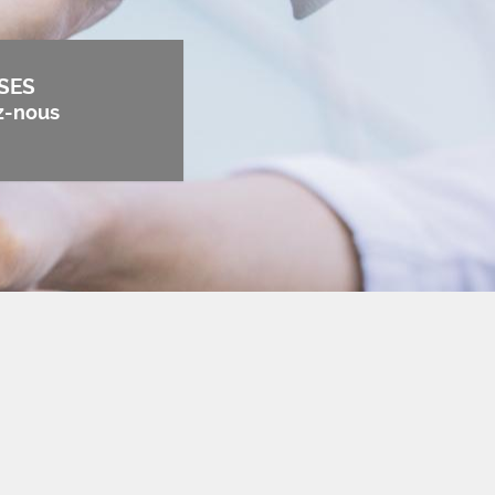
SES
z-nous