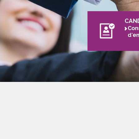
CAN
Cons
d'e