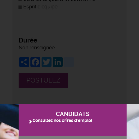
Esprit d’équipe
Durée
Non renseignée
Share
Facebook
Twitter
LinkedIn
viadeo
POSTULEZ
CANDIDATS
Consultez nos offres d'emploi