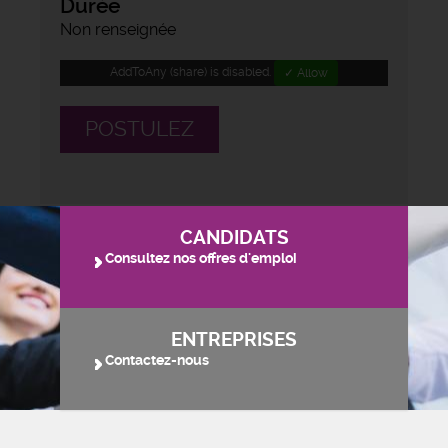
Durée
Non renseignée
AddToAny (share) is disabled.
✓ Allow
POSTULEZ
CANDIDATS
Consultez nos offres d'emploi
ENTREPRISES
Contactez-nous