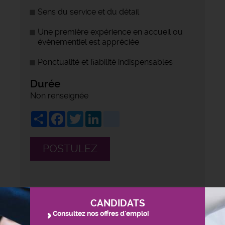
Sens du service et du détail
Une première expérience en accueil ou
événementiel est appréciée
Ponctualité et fiabilité indispensables
Durée
Non renseignée
Share
Facebook
Twitter
LinkedIn
viadeo
POSTULEZ
CANDIDATS
Consultez nos offres d'emploi