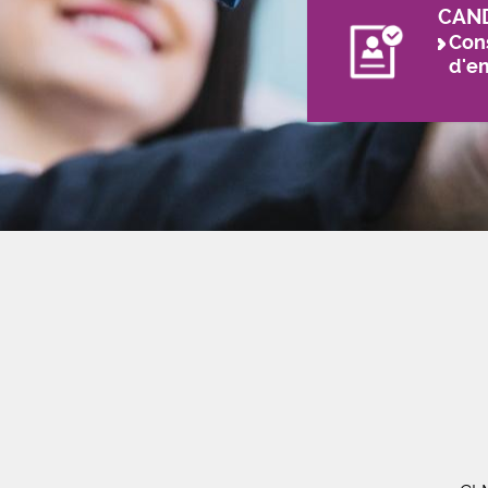
CAN
Cons
d'e