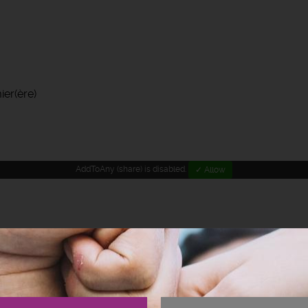
ier(ère)
AddToAny (share) is disabled.
✓ Allow