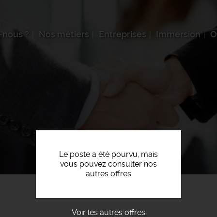
-nous ?
Nos métiers
Entreprises
Immersion
O
Le poste a été pourvu, mais
vous pouvez consulter nos
autres offres
Voir les autres offres