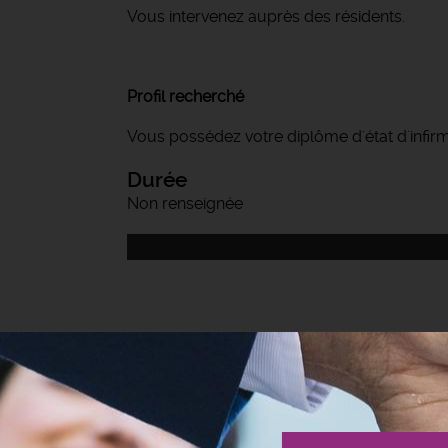
Vous intervenez auprès des résidents.
Profil recherché
Vous possédez votre diplôme d'état d'infirm
Durée
Non renseignée