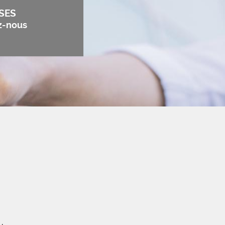
SES
z-nous