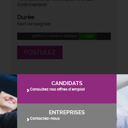
d'infirmier(ère)
Durée
Non renseignée
AddToAny (share) is disabled.
✓ Allow
POSTULEZ
CANDIDATS
Consultez nos offres d'emploi
ENTREPRISES
Contactez-nous