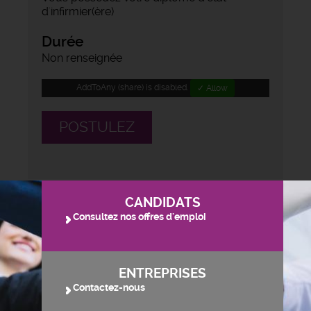
d'infirmier(ère)
Durée
Non renseignée
AddToAny (share) is disabled.
✓ Allow
POSTULEZ
CANDIDATS
Consultez nos offres d'emploi
ENTREPRISES
Contactez-nous