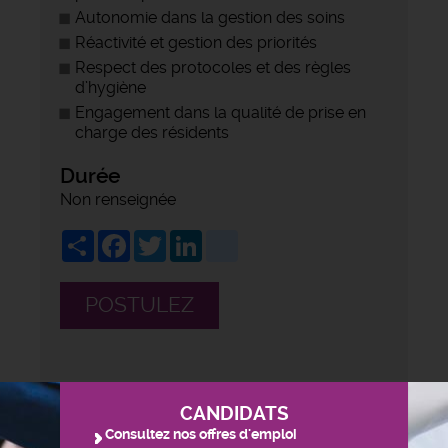
Autonomie dans la gestion des soins
Réactivité et gestion des priorités
Respect des protocoles et des règles
d’hygiène
Engagement dans la qualité de prise en
charge des résidents
Durée
Non renseignée
Share
Facebook
Twitter
LinkedIn
viadeo
POSTULEZ
CANDIDATS
Consultez nos offres d'emploi