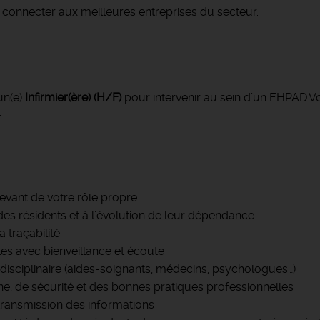
connecter aux meilleures entreprises du secteur.
un(e)
Infirmier(ère) (H/F)
pour intervenir au sein d’un EHPAD.Vo
.
elevant de votre rôle propre
é des résidents et à l’évolution de leur dépendance
a traçabilité
es avec bienveillance et écoute
idisciplinaire (aides-soignants, médecins, psychologues…)
ne, de sécurité et des bonnes pratiques professionnelles
a transmission des informations