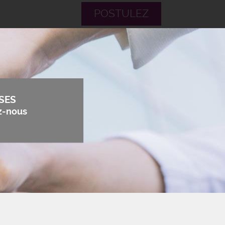
POSTULEZ
SES
z-nous