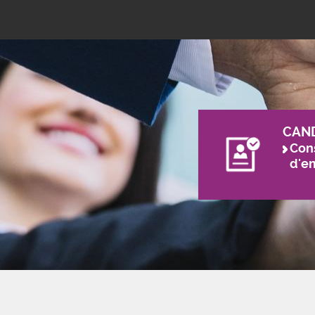
CAN
Cons
d'e