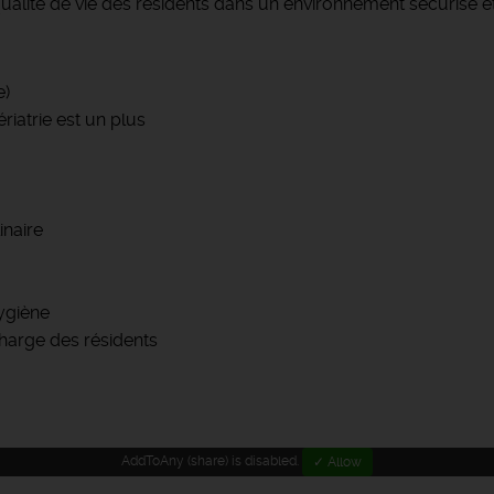
ualité de vie des résidents dans un environnement sécurisé e
e)
iatrie est un plus
inaire
ygiène
harge des résidents
AddToAny (share) is disabled.
✓ Allow