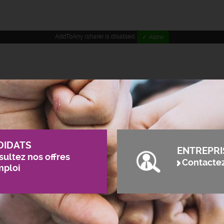
AddToAny (share) is disabled.
✓ Allow
DIDATS
ENTREPRI
ultez nos offres
Contacte
mploi