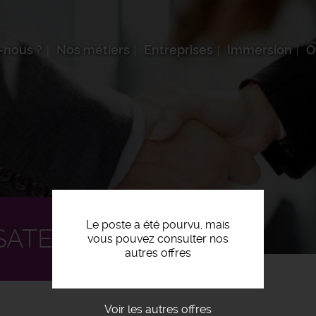
-nous ?
Nos métiers
Entreprises
Immersion
O
Le poste a été pourvu, mais
SATEUR F/H
vous pouvez consulter nos
autres offres
Voir les autres offres