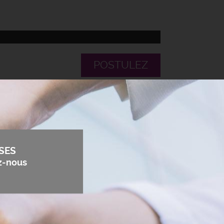
POSTULEZ
SES
z-nous