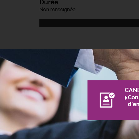
Durée
Non renseignée
CAN
Cons
d'e