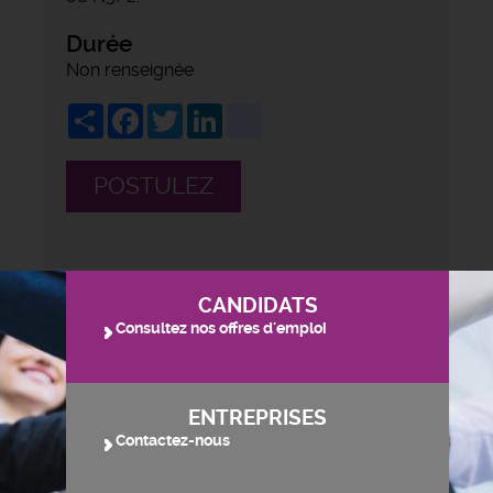
Durée
Non renseignée
Share
Facebook
Twitter
LinkedIn
viadeo
POSTULEZ
CANDIDATS
Consultez nos offres d'emploi
ENTREPRISES
Contactez-nous