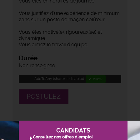
Vous êtes en horaires de journée.
Vous justifiez d'une expérience de minimum
2ans sur un poste de maçon coffreur
Vous êtes motivé(e), rigoureux(se) et
dynamique.
Vous aimez le travail d'équipe.
Durée
Non renseignée
AddToAny (share) is disabled.
✓ Allow
POSTULEZ
CANDIDATS
Consultez nos offres d'emploi