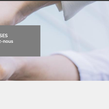
SES
z-nous