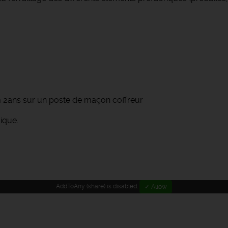
m 2ans sur un poste de maçon coffreur
ique.
AddToAny (share) is disabled.
✓ Allow