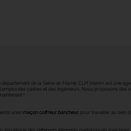
e département de la Seine-et-Marne, CLM Intérim est une agen
ans l'emploi des cadres et des ingénieurs. Nous proposons des
maintenant !
ients un(e)
maçon coffreur bancheur
pour travailler au sein d
ferraillage des différents éléments préfabriqués (prédalles, p