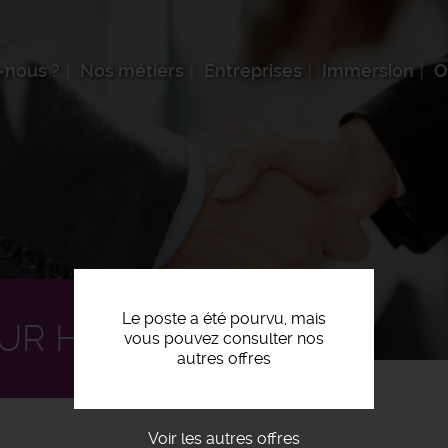
-nous ?
Nos métiers
Entreprises
Immersion
O
Le poste a été pourvu, mais
UR H/F
vous pouvez consulter nos
autres offres
Voir les autres offres