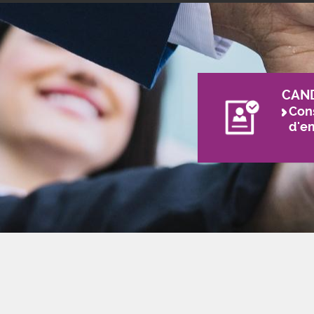
CAN
Cons
d'e