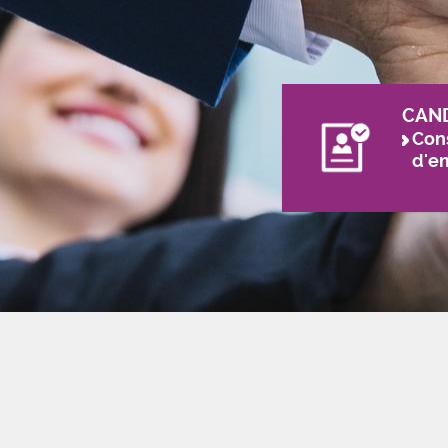
CAN
Cons
d'e