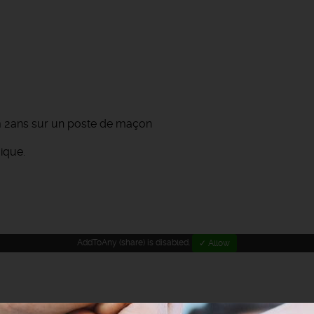
m 2ans sur un poste de maçon
ique.
AddToAny (share) is disabled.
✓ Allow