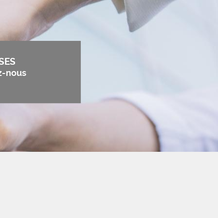
SES
z-nous