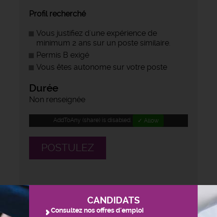
Profil recherché
Vous justifiez d'une expérience de
minimum 2 ans sur un poste similaire.
Permis B exigé
Vous êtes autonome sur votre poste
Durée
Non renseignée
AddToAny (share) is disabled.
✓ Allow
POSTULEZ
CANDIDATS
Consultez nos offres d'emploi