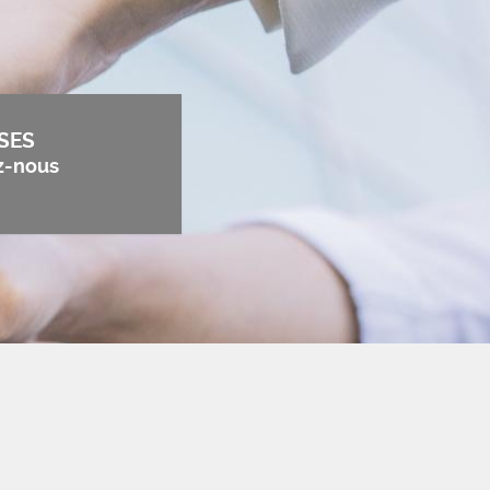
SES
z-nous