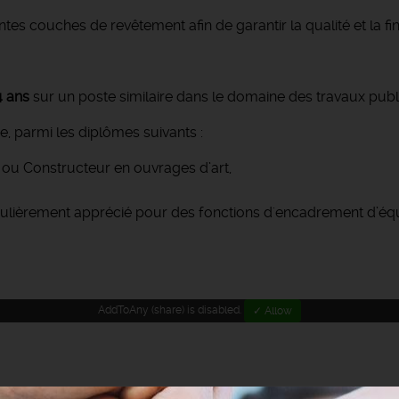
es couches de revêtement afin de garantir la qualité et la fi
4 ans
sur un poste similaire dans le domaine des travaux public
, parmi les diplômes suivants :
ou Constructeur en ouvrages d’art,
culièrement apprécié pour des fonctions d'encadrement d’éq
AddToAny (share) is disabled.
✓ Allow