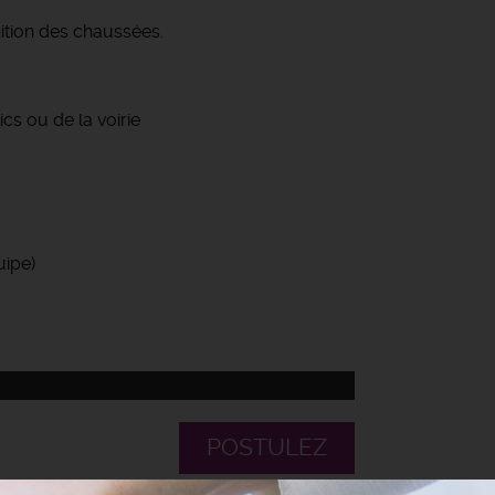
nition des chaussées.
s ou de la voirie️
uipe)
POSTULEZ