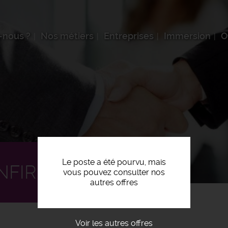
-nous ?
Nos métiers
Entreprises
Immersion
O
Le poste a été pourvu, mais
NFIRMÉ F/H
vous pouvez consulter nos
autres offres
Voir les autres offres