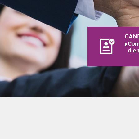
CAN
Cons
d'e