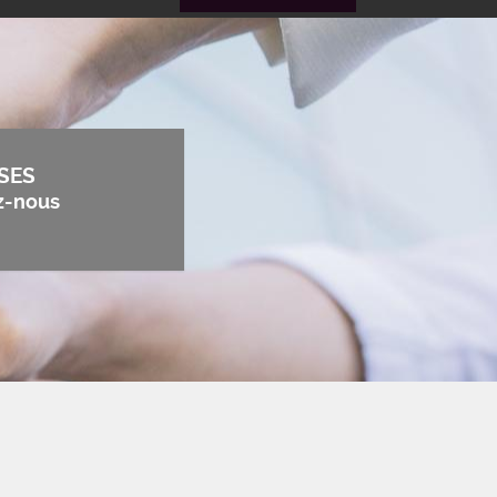
SES
z-nous