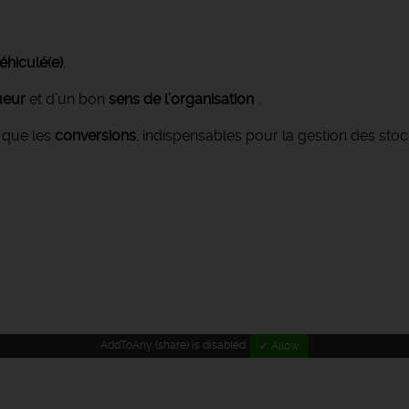
éhiculé(e)
.
ueur
et d’un bon
sens de l’organisation
.
 que les
conversions
, indispensables pour la gestion des stoc
AddToAny (share) is disabled.
✓ Allow