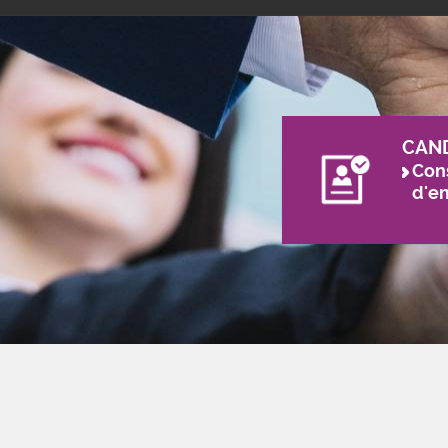
CAN
Cons
d'e