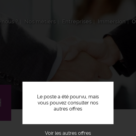
-nous ?
Nos métiers
Entreprises
Immersion
O
Le poste a été pourvu, mais
H
vous pouvez consulter nos
autres offres
Voir les autres offres