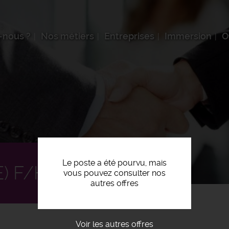
-nous ?
Nos métiers
Entreprises
Immersion
O
Le poste a été pourvu, mais
) F/H
vous pouvez consulter nos
autres offres
Voir les autres offres