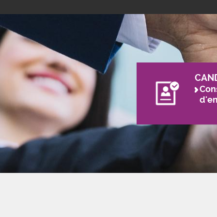
CAN
Cons
d'e