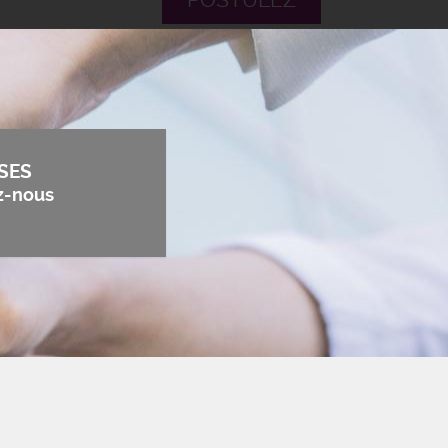
POSTULEZ
SES
z-nous