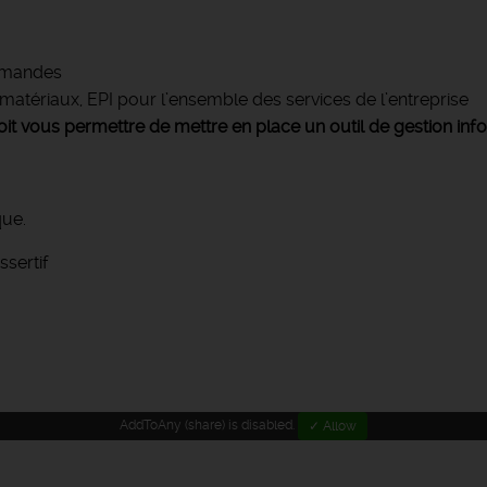
ommandes
atériaux, EPI pour l’ensemble des services de l’entreprise
oit vous permettre de mettre en place un outil de gestion inf
que.
ssertif
AddToAny (share) is disabled.
✓ Allow