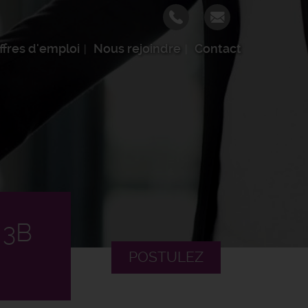
ffres d'emploi
Nous rejoindre
Contact
 3B
POSTULEZ