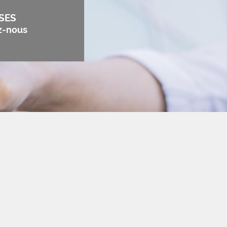
SES
z-nous