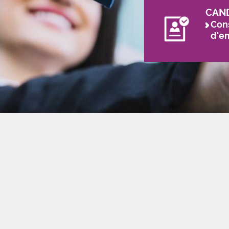
CAN
Cons
d'e