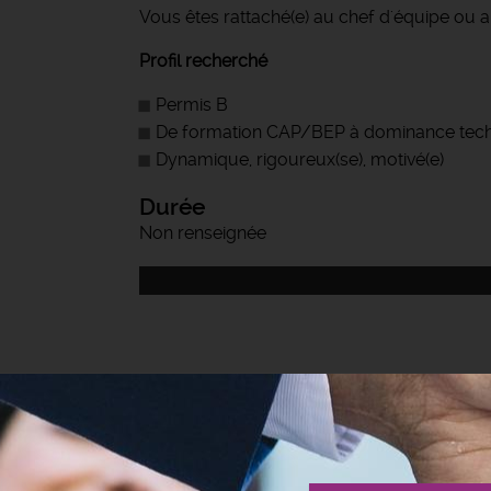
Vous êtes rattaché(e) au chef d'équipe ou a
Profil recherché
Permis B
De formation CAP/BEP à dominance techniq
Dynamique, rigoureux(se), motivé(e)
Durée
Non renseignée