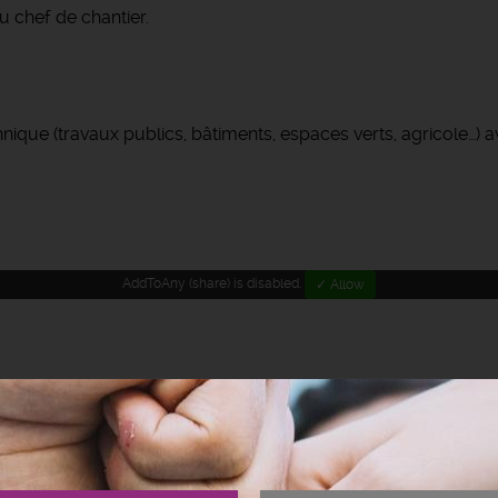
u chef de chantier.
ue (travaux publics, bâtiments, espaces verts, agricole…) a
AddToAny (share) is disabled.
✓ Allow