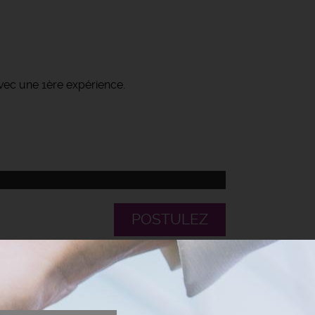
vec une 1ère expérience.
POSTULEZ