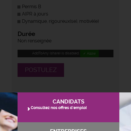
Permis B
AIPR à jours
Dynamique, rigoureux(se), motivé(e)
Durée
Non renseignée
AddToAny (share) is disabled.
✓ Allow
POSTULEZ
CANDIDATS
Consultez nos offres d'emploi