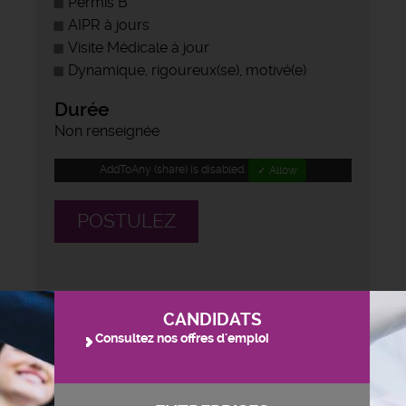
Permis B
AIPR à jours
Visite Médicale à jour
Dynamique, rigoureux(se), motivé(e)
Durée
Non renseignée
AddToAny (share) is disabled.
✓ Allow
POSTULEZ
CANDIDATS
Consultez nos offres d'emploi