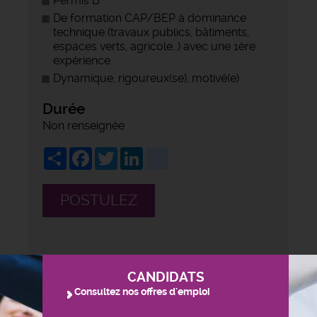
Permis B
De formation CAP/BEP à dominance
technique (travaux publics, bâtiments,
espaces verts, agricole…) avec une 1ère
expérience.
Dynamique, rigoureux(se), motivé(e)
Durée
Non renseignée
Share
Facebook
Twitter
LinkedIn
viadeo
POSTULEZ
CANDIDATS
Consultez nos offres d'emploi