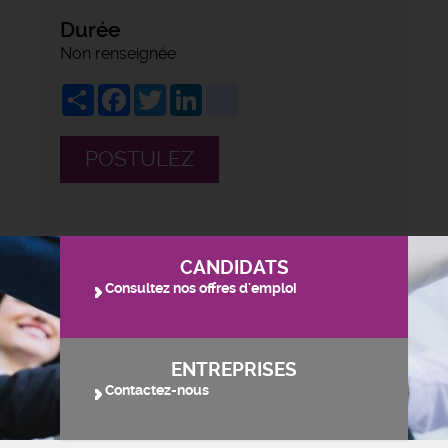
Durée
Non renseignée
Share
Facebook
Twitter
LinkedIn
viadeo
POSTULEZ
CANDIDATS
Consultez nos offres d'emploi
ENTREPRISES
Contactez-nous