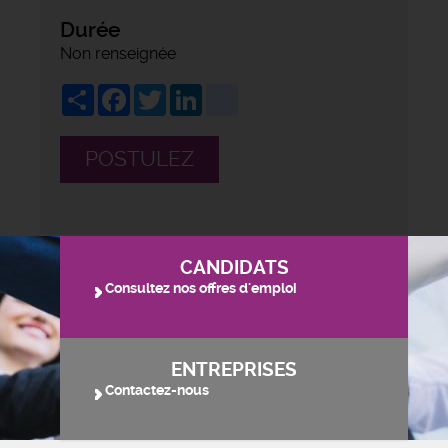
Durée
Non renseignée
Share
Facebook
Twitter
LinkedIn
viadeo
POSTULEZ
CANDIDATS
Consultez nos offres d'emploi
ENTREPRISES
Contactez-nous